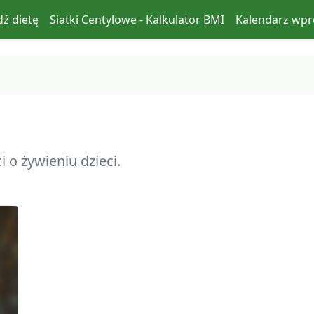
ź dietę
Siatki Centylowe - Kalkulator BMI
Kalendarz wp
 o żywieniu dzieci.