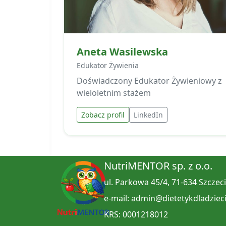
Aneta Wasilewska
Edukator Żywienia
Doświadczony Edukator Żywieniowy z
wieloletnim stażem
Zobacz profil
LinkedIn
NutriMENTOR sp. z o.o.
ul. Parkowa 45/4, 71-634 Szczec
e-mail: admin@dietetykdladzieci
KRS: 0001218012