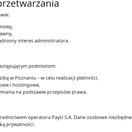
przetwarzania
wie:
umowy,
rawny,
sadniony interes administratora.
astępującym podmiotom:
ibą w Poznaniu – w celu realizacji płatności,
owe i hostingowe,
mania na podstawie przepisów prawa.
ośrednictwem operatora PayU S.A. Dane osobowe niezbędne d
yką prywatności.