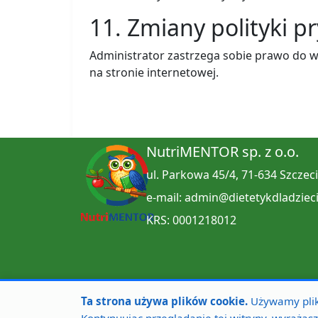
11. Zmiany polityki p
Administrator zastrzega sobie prawo do w
na stronie internetowej.
NutriMENTOR sp. z o.o.
ul. Parkowa 45/4, 71-634 Szczec
e-mail: admin@dietetykdladzieci
KRS: 0001218012
Ta strona używa plików cookie.
Używamy plikó