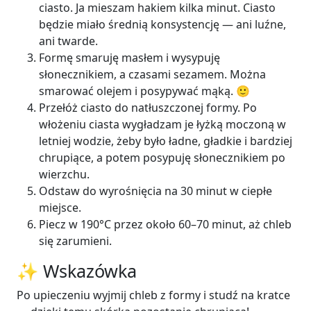
ciasto. Ja mieszam hakiem kilka minut. Ciasto
będzie miało średnią konsystencję — ani luźne,
ani twarde.
Formę smaruję masłem i wysypuję
słonecznikiem, a czasami sezamem. Można
smarować olejem i posypywać mąką. 🙂
Przełóż ciasto do natłuszczonej formy. Po
włożeniu ciasta wygładzam je łyżką moczoną w
letniej wodzie, żeby było ładne, gładkie i bardziej
chrupiące, a potem posypuję słonecznikiem po
wierzchu.
Odstaw do wyrośnięcia na 30 minut w ciepłe
miejsce.
Piecz w 190°C przez około 60–70 minut, aż chleb
się zarumieni.
✨ Wskazówka
Po upieczeniu wyjmij chleb z formy i studź na kratce