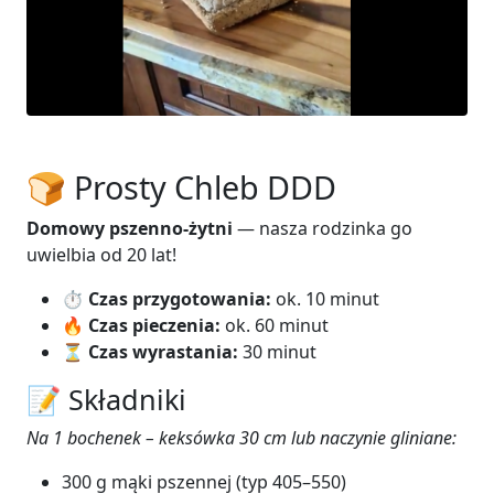
🍞 Prosty Chleb DDD
Domowy pszenno-żytni
— nasza rodzinka go
uwielbia od 20 lat!
⏱
Czas przygotowania:
ok. 10 minut
🔥
Czas pieczenia:
ok. 60 minut
⏳
Czas wyrastania:
30 minut
📝 Składniki
Na 1 bochenek – keksówka 30 cm lub naczynie gliniane:
300 g mąki pszennej (typ 405–550)