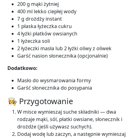
200 g mąki żytniej
400 ml lekko ciepłej wody
7 g drożdży instant
1 płaska łyżeczka cukru
4 łyżki płatków owsianych
1 łyżeczka soli
2 łyżeczki masła lub 2 łyżki oliwy z oliwek
Garść nasion słonecznika (opcjonalnie)
Dodatkowo:
Masło do wysmarowania formy
Garść słonecznika do posypania
👩‍🍳 Przygotowanie
W misce wymieszaj suche składniki — dwa
rodzaje mąki, sól, płatki owsiane, słonecznik i
drożdże (jeśli używasz suchych).
Dodaj wodę lub zaczyn, a następnie wymieszaj