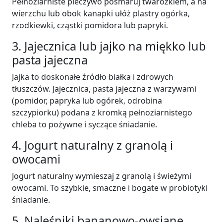
Pełnoziarniste pieczywo posmaruj twarożkiem, a na
wierzchu lub obok kanapki ułóż plastry ogórka,
rzodkiewki, cząstki pomidora lub papryki.
3. Jajecznica lub jajko na miękko lub
pasta jajeczna
Jajka to doskonałe źródło białka i zdrowych
tłuszczów. Jajecznica, pasta jajeczna z warzywami
(pomidor, papryka lub ogórek, odrobina
szczypiorku) podana z kromką pełnoziarnistego
chleba to pożywne i syczące śniadanie.
4. Jogurt naturalny z granolą i
owocami
Jogurt naturalny wymieszaj z granolą i świeżymi
owocami. To szybkie, smaczne i bogate w probiotyki
śniadanie.
5. Naleśniki bananowo-owsiane