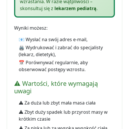
wzrastania. W razie wątpliwości –
skonsultuj się z
lekarzem pediatrą
.
Wyniki możesz:
📧 Wysłać na swój adres e-mail,
🖨️ Wydrukować i zabrać do specjalisty
(lekarz, dietetyk),
📅 Porównywać regularnie, aby
obserwować postępy wzrostu.
⚠️ Wartości, które wymagają
uwagi
⚠️ Za duża lub zbyt mała masa ciała
⚠️ Zbyt duży spadek lub przyrost masy w
krótkim czasie
⚠️ Za niska lub za wysoka wysokość ciała